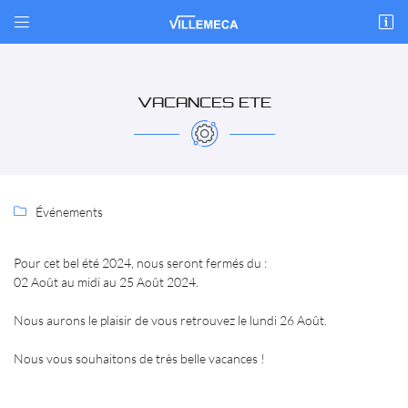


ZI La Bézardière
41200 Villefranche-sur-Cher
02 54 96 41 45
VACANCES ETE
Événements

Pour cet bel été 2024, nous seront fermés du :
Adresse email de réception

02 Août au midi au 25 Août 2024.
Nous aurons le plaisir de vous retrouvez le lundi 26 Août.
Recopier le code ci-contre

Nous vous souhaitons de très belle vacances !
Rafraîchir le captcha
