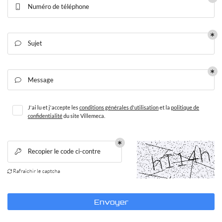
Numéro de téléphone

Sujet

En cochant cette case, vous consentez à recevoir nos propositions commerciales à
l'adresse email indiqué ci-dessus. Vous pouvez vous désinscrire à tout moment en
utilisant
le formulaire de désinscription
.
Message
Inscription

J'ai lu et j'accepte les
conditions générales d'utilisation
et la
politique de
confidentialité
du site
Villemeca
.
ACCUEIL
Une questio
USINAGE
Recopier le code ci-contre

Rafraîchir le captcha
02 54 96 41 4

OUTILLAGE
INES SPÉCIALES
Envoyer