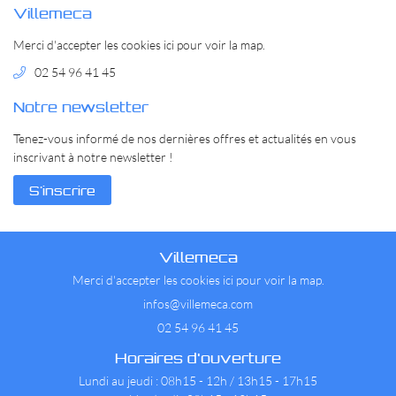
EN IMAGE
Villemeca
Restez info
Merci d'accepter les cookies
ici
pour voir la map.
ACTUALITÉS
02 54 96 41 45
Inscription Newsl
CONTACT
Notre newsletter
Tenez-vous informé de nos dernières offres et actualités en vous
inscrivant à notre
newsletter !
S'inscrire
Villemeca
Merci d'accepter les cookies
ici
pour voir la map.
02 54 96 41 45
Horaires d'ouverture
Lundi au jeudi : 08h15 - 12h / 13h15 - 17h15