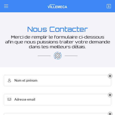


ZI La Bézardière
41200 Villefranche-sur-Cher
02 54 96 41 45
Nous Contacter
Merci de remplir le formulaire ci-dessous
afin que nous puissions traiter votre demande
dans les meilleurs délais.
Adresse email de réception

Nom et prénom

Recopier le code ci-contre

Adresse email

Rafraîchir le captcha
