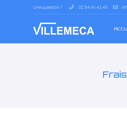
Une question ?
02 54 96 41 45
ZI La Bézardière
41200 Villefranche-sur-Cher
02 54 96 41 45
ACCU
Frai
Adresse email de réception
