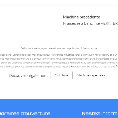
Machine précédente
Fraiseuse à banc fixe VERNIE
Villemeca, votre expert en mécanique de précision à Romorantin
lisée dans l’usinage de pièces mécaniques pour les grandes industries. Grâce à un savoir-faire reconnu et à 
 pièce mécanique sur mesure à la production en série, nous accompagnons nos clients dans leurs projets les pl
 précision, Villemeca s’impose comme un expert en mécanique à Romorantin, au service de secteurs variés tels 
e à Villemeca pour vos besoins en usinage de pièces mécaniques à Romorantin et bénéficiez d’un partenaire fiab
Découvrez également :
Outillage
Machines spéciales
Horaires d'ouverture
Restez inform