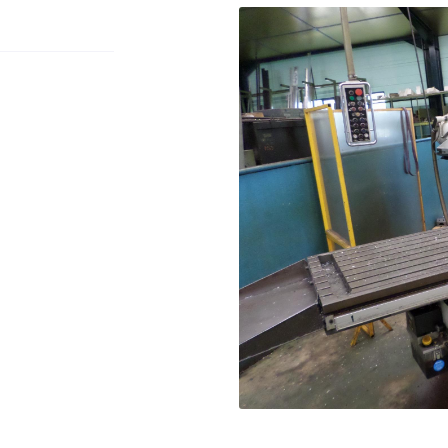
 à l'adresse
nt
le