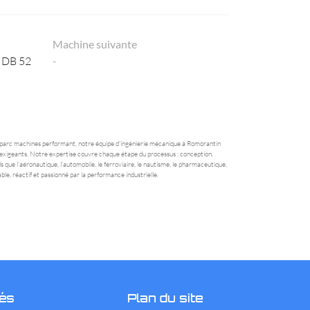
Machine suivante
R DB 52
-
un parc machines performant, notre équipe d’ingénierie mécanique à Romorantin
us exigeants. Notre expertise couvre chaque étape du processus : conception,
que l’aéronautique, l’automobile, le ferroviaire, le nautisme, le pharmaceutique,
le, réactif et passionné par la performance industrielle.
és
Plan du site