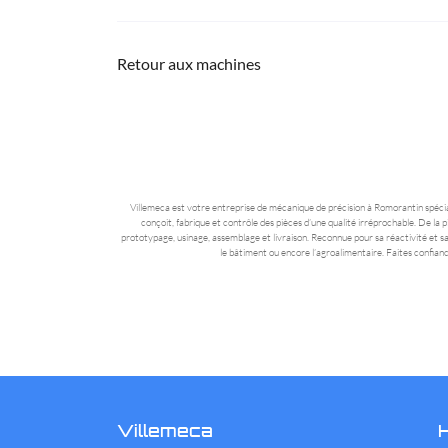
Retour aux machines
Villemeca est votre entreprise de mécanique de précision à Romorantin spécia
conçoit, fabrique et contrôle des pièces d’une qualité irréprochable. De la
prototypage, usinage, assemblage et livraison. Reconnue pour sa réactivité et sa
le bâtiment ou encore l’agroalimentaire. Faites confianc
Villemeca