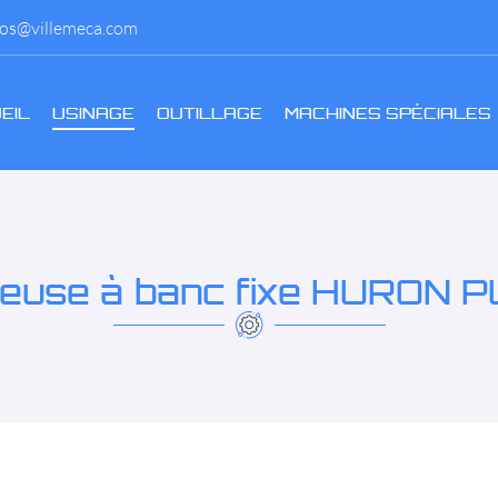
EIL
USINAGE
OUTILLAGE
MACHINES SPÉCIALES
seuse à banc fixe HURON P