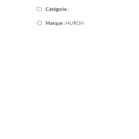
Recopier le code ci-contre

Catégorie :

Rafraîchir le captcha

Marque :
HURON

En cochant cette case, vous consentez à recevoir nos propositions commerciales
email indiqué ci-dessus. Vous pouvez vous désinscrire à tout moment en utilisa
formulaire de désinscription
.
Inscription