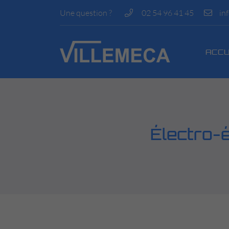
Une question ?
02 54 96 41 45
ZI La Bézardière
41200 Villefranche-sur-Cher
02 54 96 41 45
ACCU
Électro-é
Adresse email de réception
