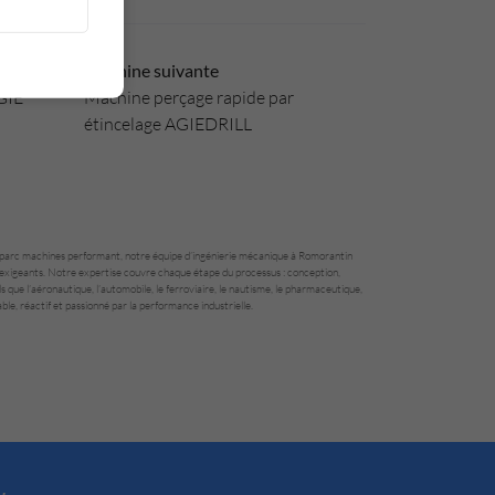
Machine suivante
GIE
Machine perçage rapide par
étincelage AGIEDRILL
un parc machines performant, notre équipe d’ingénierie mécanique à Romorantin
us exigeants. Notre expertise couvre chaque étape du processus : conception,
que l’aéronautique, l’automobile, le ferroviaire, le nautisme, le pharmaceutique,
le, réactif et passionné par la performance industrielle.