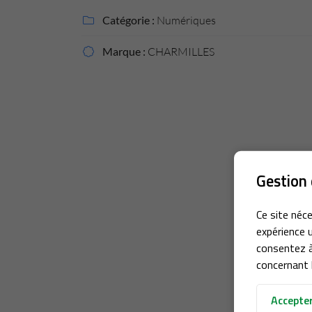
Recopier le code ci-contre

Catégorie :
Numériques

Rafraîchir le captcha

Marque :
CHARMILLES

En cochant cette case, vous consentez à recevoir nos propositions commerciales
email indiqué ci-dessus. Vous pouvez vous désinscrire à tout moment en utilisa
formulaire de désinscription
.
Inscription
Gestion 
Ce site néce
expérience u
consentez à
concernant l
Accepter