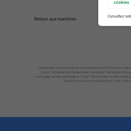
cookies
Consultez not
Retour aux machines
Villemeca est votre entreprise de mécanique de précision à Romorantin spécia
conçoit, fabrique et contrôle des pièces d’une qualité irréprochable. De la
prototypage, usinage, assemblage et livraison. Reconnue pour sa réactivité et sa
le bâtiment ou encore l’agroalimentaire. Faites confianc