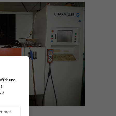
offrir une
us
oix
er mes