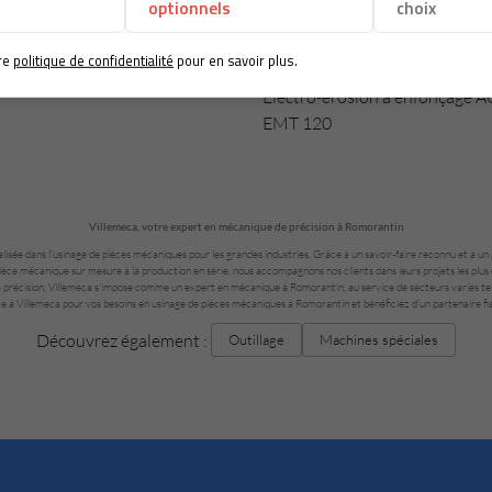
optionnels
choix
re
politique de confidentialité
pour en savoir plus.
Machine précédente
Électro-érosion à enfonçage A
EMT 120
Villemeca, votre expert en mécanique de précision à Romorantin
lisée dans l’usinage de pièces mécaniques pour les grandes industries. Grâce à un savoir-faire reconnu et à 
 pièce mécanique sur mesure à la production en série, nous accompagnons nos clients dans leurs projets les pl
 précision, Villemeca s’impose comme un expert en mécanique à Romorantin, au service de secteurs variés tels 
e à Villemeca pour vos besoins en usinage de pièces mécaniques à Romorantin et bénéficiez d’un partenaire fiab
Découvrez également :
Outillage
Machines spéciales